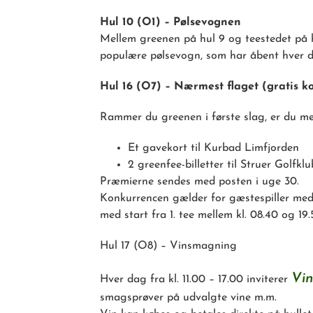
Hul 10 (O1) – Pølsevognen
Mellem greenen på hul 9 og teestedet på h
populære pølsevogn, som har åbent hver dag
Hul 16 (O7) – Nærmest flaget (gratis k
Rammer du greenen i første slag, er du m
Et gavekort til Kurbad Limfjorden
2 greenfee-billetter til Struer Golfkl
Præmierne sendes med posten i uge 30.
Konkurrencen gælder for gæstespiller med
med start fra 1. tee mellem kl. 08.40 og 19.
Hul 17 (O8) – Vinsmagning
Vin
Hver dag fra kl. 11.00 – 17.00 inviterer
smagsprøver på udvalgte vine m.m.