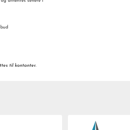
 og afhentes senere i
lbud
es til kontanter.