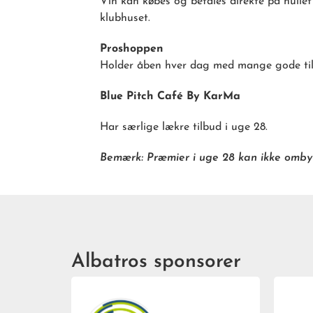
Vin kan købes og betales direkte på hullet
klubhuset.
Proshoppen
Holder åben hver dag med mange gode ti
Blue Pitch Café By KarMa
Har særlige lækre tilbud i uge 28.
Bemærk: Præmier i uge 28 kan ikke ombytt
Albatros sponsorer