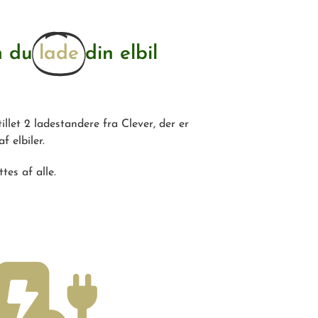
n du
lade
din elbil
illet 2 ladestandere fra Clever, der er
f elbiler.
es af alle.