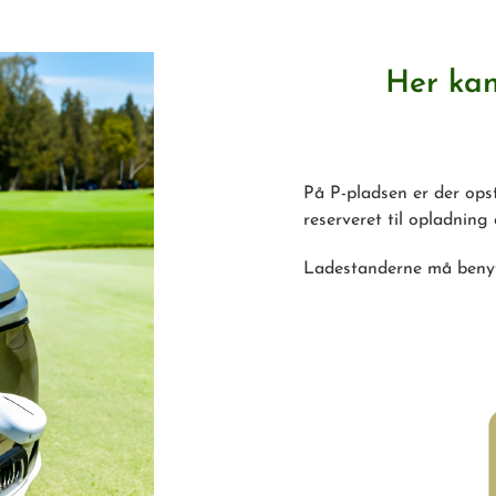
Her ka
På P-pladsen er der opst
reserveret til opladning a
Ladestanderne må benytt