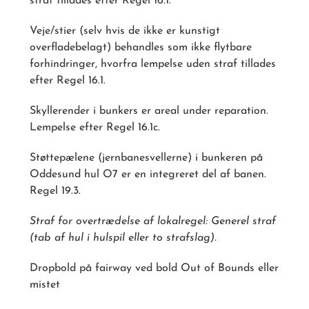
straf tillades efter Regel 16.1.
Veje/stier (selv hvis de ikke er kunstigt
overfladebelagt) behandles som ikke flytbare
forhindringer, hvorfra lempelse uden straf tillades
efter Regel 16.1.
Skyllerender i bunkers er areal under reparation.
Lempelse efter Regel 16.1c.
Støttepælene (jernbanesvellerne) i bunkeren på
Oddesund hul O7 er en integreret del af banen.
Regel 19.3.
Straf for overtrædelse af lokalregel: Generel straf
(tab af hul i hulspil eller to strafslag).
Dropbold på fairway ved bold Out of Bounds eller
mistet